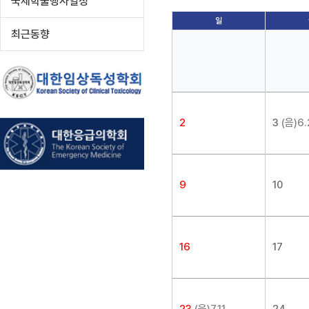
국제학술행사일정
일
최근동향
2
3
(음)6.
9
10
16
17