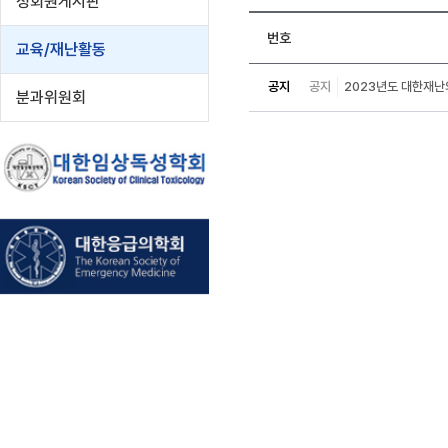
정회원게시판
번호
교육/재난활동
공지
공지
2023년도 대한재난의
분과위원회